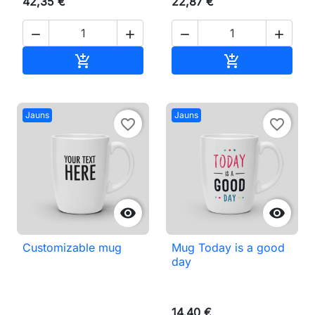
42,35 €
22,87 €




Pievienot grozam
Pievienot gr


Jauns
Jauns
favorite_border
favorite_border


Customizable mug
Mug Today is a good
day
14,40 €