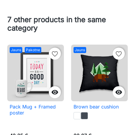
7 other products in the same
category
Jauns
Pakotne
Jauns
favorite_border
favorite_border


Pack Mug + Framed
Brown bear cushion
poster