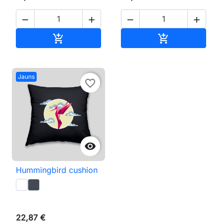




Pievienot grozam
Pievienot gr


Jauns
favorite_border

Hummingbird cushion
22,87 €