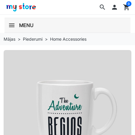
0
search

shopping_cart
MENU
Mājas
Piederumi
Home Accessories