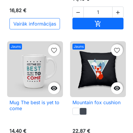
16,82 €


Pievienot gr

Vairāk informācijas
Jauns
Jauns
favorite_border
favorite_border


Mug The best is yet to
Mountain fox cushion
come
14,40 €
22,87 €