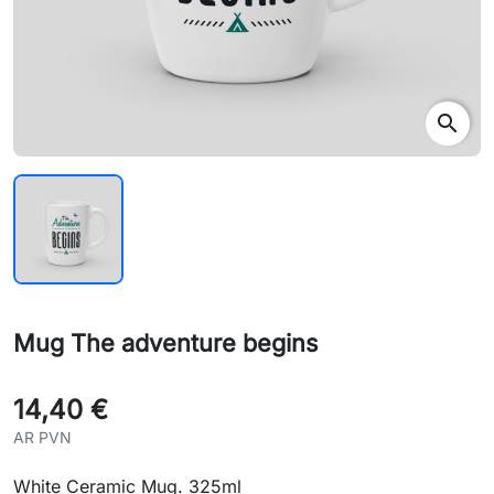
search
Mug The adventure begins
14,40 €
AR PVN
White Ceramic Mug. 325ml