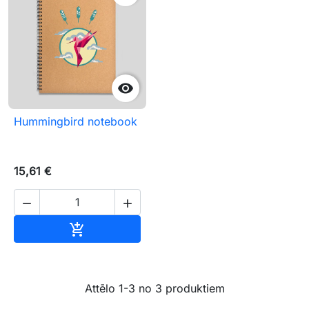

Hummingbird notebook
15,61 €


Pievienot grozam

Attēlo 1-3 no 3 produktiem