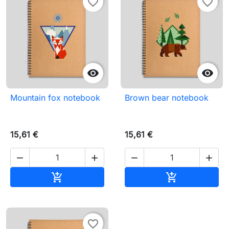
favorite_border
favorite_border


Mountain fox notebook
Brown bear notebook
15,61 €
15,61 €




Pievienot grozam
Pievienot gr


favorite_border