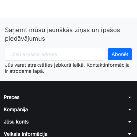
Saņemt mūsu jaunākās ziņas un īpašos
piedāvājumus
Jūs varat atrakstīties jebkurā laikā. Kontaktinformācija
ir atrodama lapā.
arrow_drop_down
Preces
arrow_drop_down
Kompānija
arrow_drop_down
Jūsu konts
arrow_drop_down
Veikala informācija