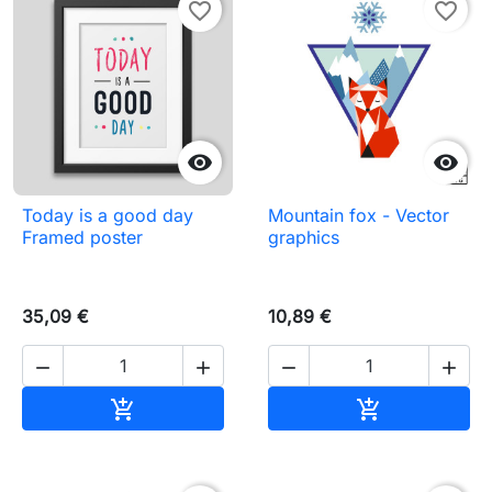
favorite_border
favorite_border


Today is a good day
Mountain fox - Vector
Framed poster
graphics
35,09 €
10,89 €




Pievienot grozam
Pievienot gr

