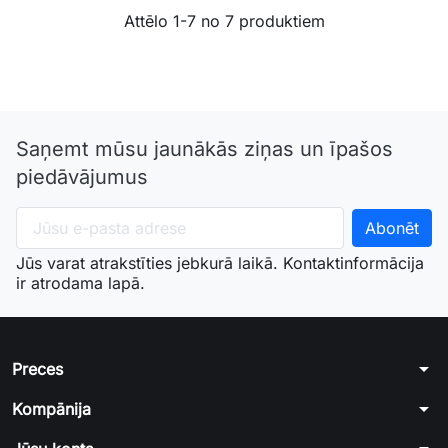
Attēlo 1-7 no 7 produktiem
Saņemt mūsu jaunākās ziņas un īpašos
piedāvājumus
Jūs varat atrakstīties jebkurā laikā. Kontaktinformācija
ir atrodama lapā.
arrow_drop_down
Preces
arrow_drop_down
Kompānija