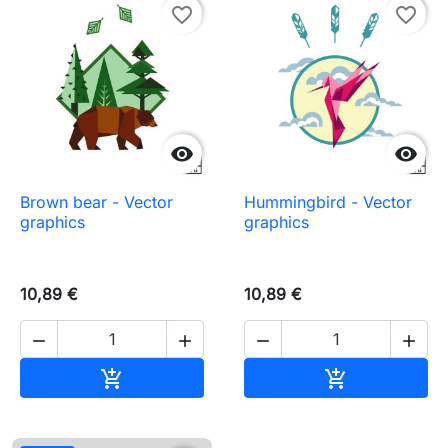
favorite_border
favorite_border


Brown bear - Vector
Hummingbird - Vector
graphics
graphics
10,89 €
10,89 €




Pievienot grozam
Pievienot gr

