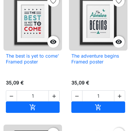
favorite_border
favorite_border


The best is yet to come'
The adventure begins
Framed poster
Framed poster
35,09 €
35,09 €




Pievienot grozam
Pievienot gr

