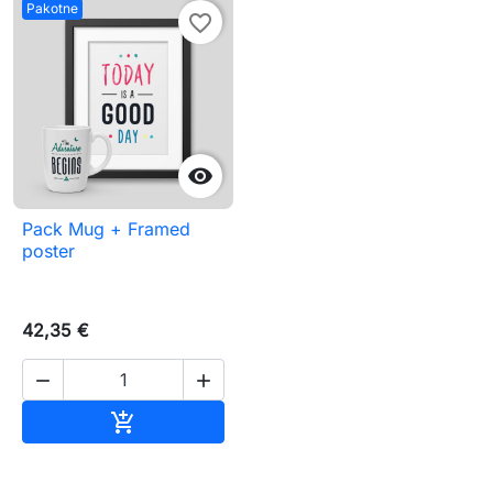
Pakotne
favorite_border

Pack Mug + Framed
poster
42,35 €


Pievienot grozam
